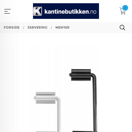
Gå
0
til
innholdet
FORSIDE
SERVERING
MENYER