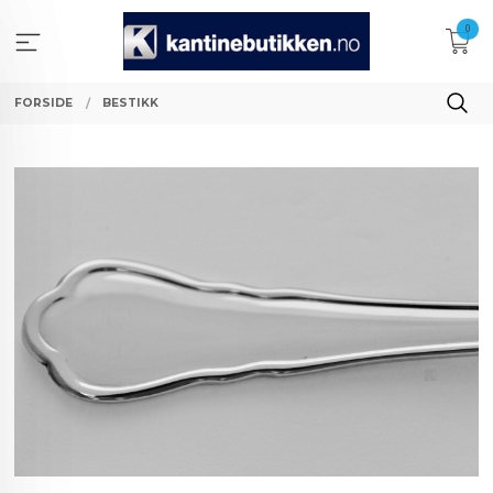
Gå
0
til
innholdet
FORSIDE
BESTIKK