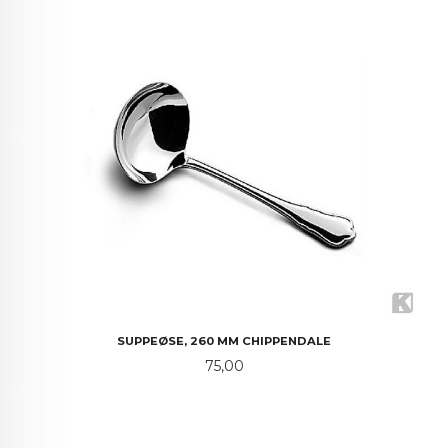
SUPPEØSE, 260 MM CHIPPENDALE
Pris
75,00