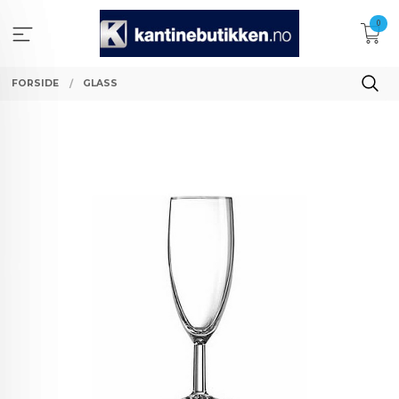
Gå
0
til
innholdet
FORSIDE
GLASS