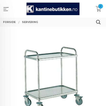
Gå
0
til
innholdet
FORSIDE
SERVERING