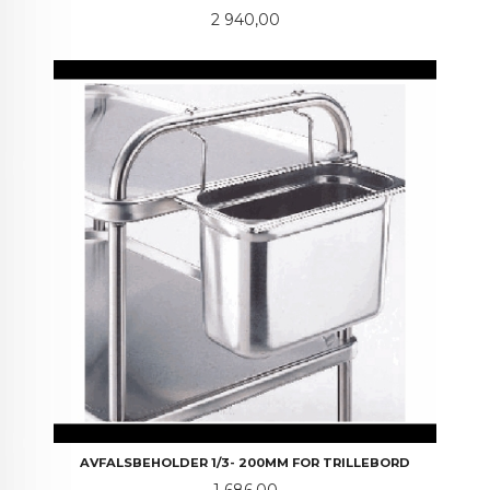
Pris
2 940,00
AVFALSBEHOLDER 1/3- 200MM FOR TRILLEBORD
Pris
1 686,00