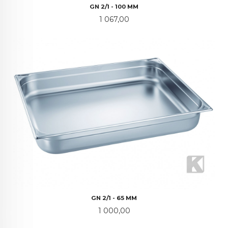
GN 2/1 - 100 MM
Pris
1 067,00
GN 2/1 - 65 MM
Pris
1 000,00