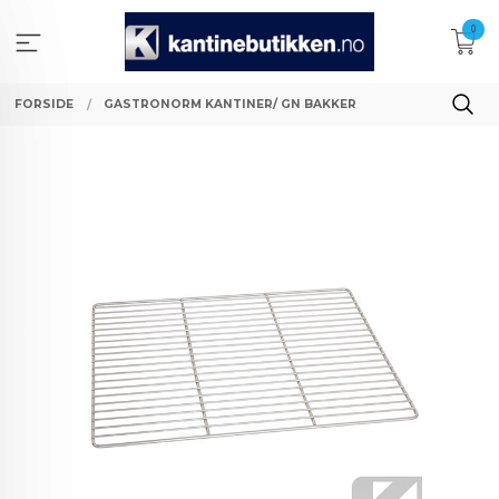
Gå
0
til
innholdet
FORSIDE
GASTRONORM KANTINER/ GN BAKKER