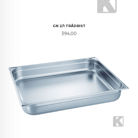
GN 2/1 TRÅDRIST
Pris
394,00