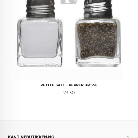
PETITE SALT - PEPPER BØSSE
Pris
23,30
KANTINEBUTIKKEN.NO