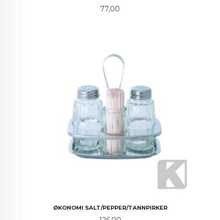
Pris
77,00
ØKONOMI SALT/PEPPER/TANNPIRKER
Pris
126,00