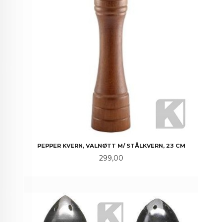
PEPPER KVERN, VALNØTT M/ STÅLKVERN, 23 CM
Pris
299,00