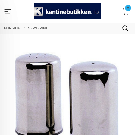
Gå
0
til
innholdet
FORSIDE
SERVERING