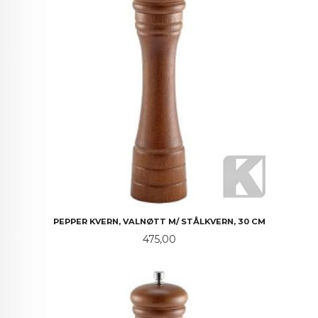
PEPPER KVERN, VALNØTT M/ STÅLKVERN, 30 CM
Pris
475,00