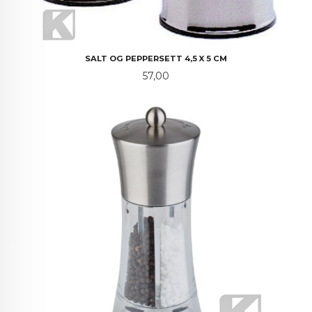
SALT OG PEPPERSETT 4,5 X 5 CM
Pris
57,00