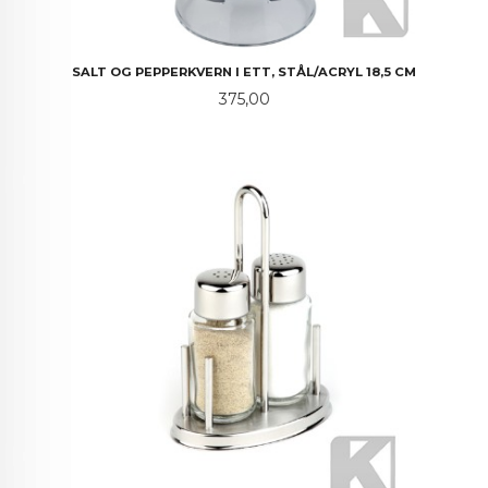
SALT OG PEPPERKVERN I ETT, STÅL/ACRYL 18,5 CM
Pris
375,00