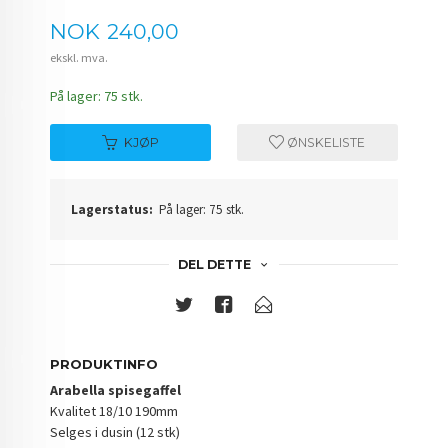
Pris
NOK
240,00
ekskl. mva.
På lager: 75 stk.
KJØP
ØNSKELISTE
Lagerstatus:
På lager: 75 stk.
DEL DETTE
PRODUKTINFO
Arabella spisegaffel
Kvalitet 18/10 190mm
Selges i dusin (12 stk)