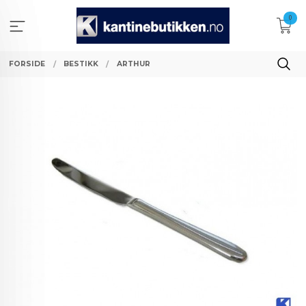
Gå
0
til
innholdet
FORSIDE
BESTIKK
ARTHUR