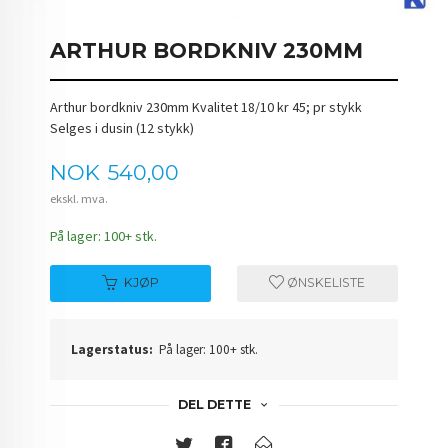
ARTHUR BORDKNIV 230MM
Arthur bordkniv 230mm Kvalitet 18/10 kr 45; pr stykk
Selges i dusin (12 stykk)
Pris
NOK
540,00
ekskl. mva.
På lager: 100+ stk.
KJØP
ØNSKELISTE
Lagerstatus:
På lager: 100+ stk.
DEL DETTE