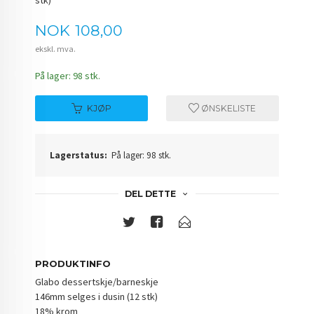
Pris
NOK
108,00
ekskl. mva.
På lager: 98 stk.
KJØP
ØNSKELISTE
Lagerstatus:
På lager: 98 stk.
DEL DETTE
PRODUKTINFO
Glabo dessertskje/barneskje
146mm selges i dusin (12 stk)
18% krom