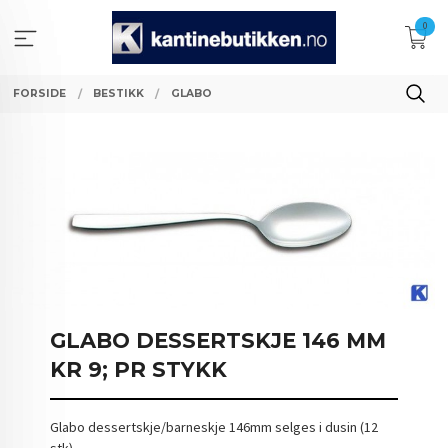
Gå
0
til
innholdet
FORSIDE
BESTIKK
GLABO
GLABO DESSERTSKJE 146 MM
KR 9; PR STYKK
Glabo dessertskje/barneskje 146mm selges i dusin (12
stk)