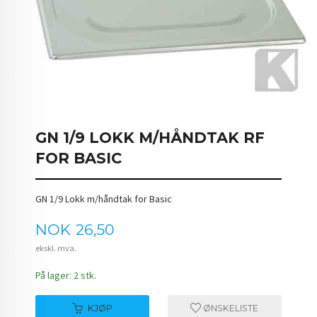
GN 1/9 LOKK M/HÅNDTAK RF
FOR BASIC
GN 1/9 Lokk m/håndtak for Basic
Pris
NOK
26,50
ekskl. mva.
På lager: 2 stk.
KJØP
ØNSKELISTE