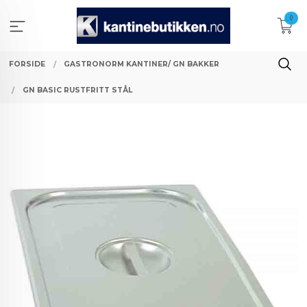
Gå
0
til
innholdet
FORSIDE
GASTRONORM KANTINER/ GN BAKKER
GN BASIC RUSTFRITT STÅL