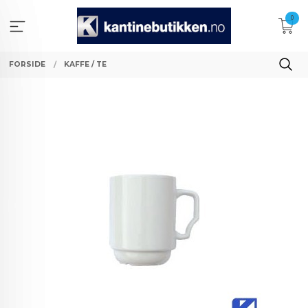
Gå
0
til
innholdet
FORSIDE
KAFFE / TE