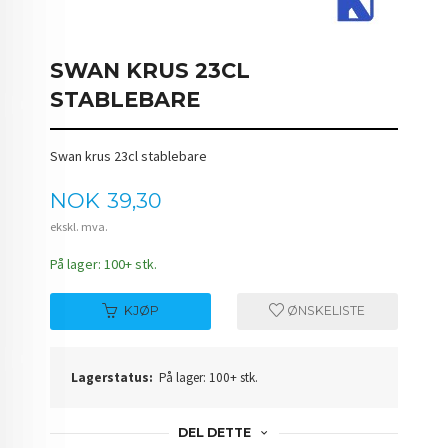
SWAN KRUS 23CL
STABLEBARE
Swan krus 23cl stablebare
Pris
NOK
39,30
ekskl. mva.
På lager: 100+ stk.
KJØP
ØNSKELISTE
Lagerstatus:
På lager: 100+ stk.
DEL DETTE