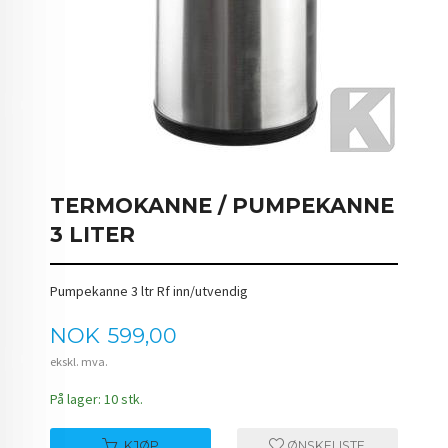
TERMOKANNE / PUMPEKANNE
3 LITER
Pumpekanne 3 ltr Rf inn/utvendig
Pris
NOK
599,00
ekskl. mva.
På lager: 10 stk.
KJØP
ØNSKELISTE