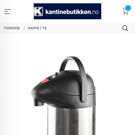
Gå
0
til
innholdet
FORSIDE
KAFFE / TE