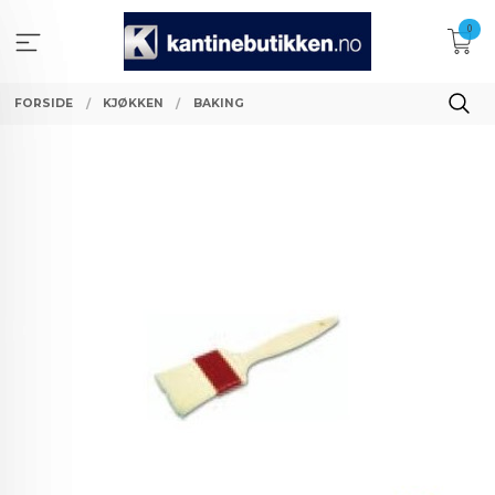
Gå
0
til
innholdet
FORSIDE
KJØKKEN
BAKING