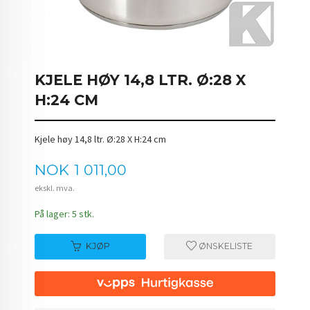
KJELE HØY 14,8 LTR. Ø:28 X
H:24 CM
Kjele høy 14,8 ltr. Ø:28 X H:24 cm
Pris
NOK
1 011,00
ekskl. mva.
På lager: 5 stk.
KJØP
ØNSKELISTE