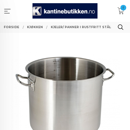
Gå
0
til
innholdet
FORSIDE
KJØKKEN
KJELER/ PANNER I RUSTFRITT STÅL