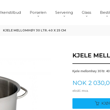
Ukenstilbud
Porselen
Servering
Glass
Besti
KJELE MELLOMHØY 30 LTR. 40 X 25 CM
KJELE MELL
Kjele mellomhøy 30 ltr. 40
Pris
NOK
2 030,
ekskl. mva.
KJØ