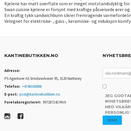
Kjelene har matt overflate som er meget motstandsdyktig for 
Swan cuisine kjelene er forsynt med kraftige påsveisede ører og 
En kraftig tykk sandwichbunn sikrer fremragende varmefordeli
Velegnet for elektriske- , gass-, keramiske- og induksjon komfy
KANTINEBUTIKKEN.NO
NYHETSBR
Adresse:
PS Agenturer AS Smidsrødveien 95, 3120 Nøtterøy
Telefon:
+4740106888
E-post:
post@kantinebutikken.no
JEG GODTA
NYHETSBREV
Foretaksregisteret:
997287142 MVA
MED VILKÅR
PERSONLIG