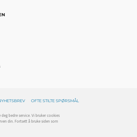
EN
s
NYHETSBREV
OFTE STILTE SPØRSMÅL
e deg bedre service. Vi bruker cookies
rven din. Fortsett å bruke siden som