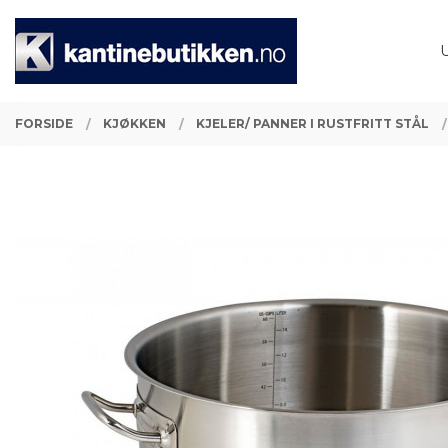
Gå
Lukk
PRODUKTER
til
innholdet
FORSIDE
KJØKKEN
KJELER/ PANNER I RUSTFRITT STÅL