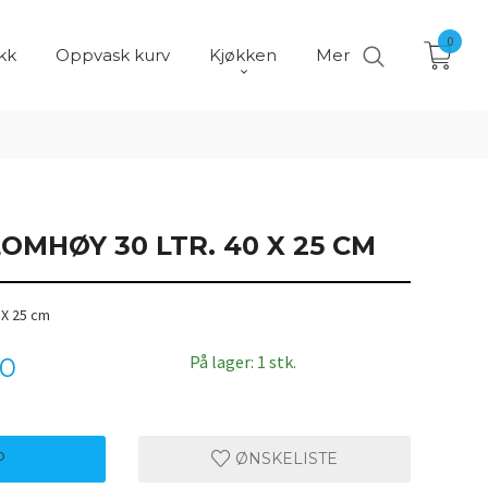
0
kk
Oppvask kurv
Kjøkken
Mer
OMHØY 30 LTR. 40 X 25 CM
 X 25 cm
På lager: 1 stk.
00
P
ØNSKELISTE