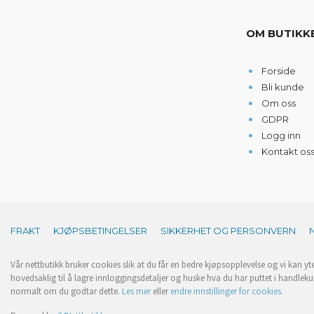
OM BUTIKK
Forside
Bli kunde
Om oss
GDPR
Logg inn
Kontakt os
FRAKT
KJØPSBETINGELSER
SIKKERHET OG PERSONVERN
Vår nettbutikk bruker cookies slik at du får en bedre kjøpsopplevelse og vi kan yt
hovedsaklig til å lagre innloggingsdetaljer og huske hva du har puttet i handleku
normalt om du godtar dette.
Les mer
eller
endre innstillinger for cookies.