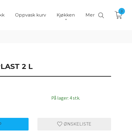
0
kk
Oppvask kurv
Kjøkken
Mer
LAST 2 L
På lager: 4 stk.
P
ØNSKELISTE