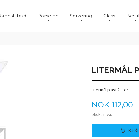
Ukenstilbud
Porselen
Servering
Glass
Besti
LITERMÅL P
Litermål plast 2 liter
Pris
NOK
112,00
ekskl. mva.
KJØ