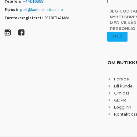
Telefon:
+4740106888
E-post:
post@kantinebutikken.no
JEG GODTA
NYHETSBREV
Foretaksregisteret:
997287142 MVA
MED VILKÅR
PERSONLIG
OM BUTIKK
Forside
Bli kunde
Om oss
GDPR
Logg inn
Kontakt os