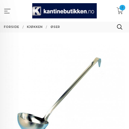
Gå
0
til
innholdet
FORSIDE
KJØKKEN
ØSER