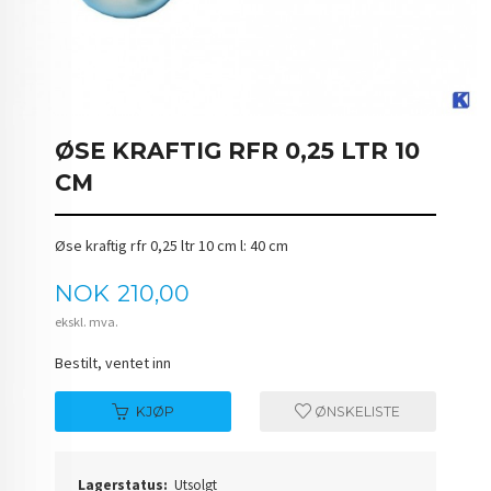
ØSE KRAFTIG RFR 0,25 LTR 10
CM
Øse kraftig rfr 0,25 ltr 10 cm l: 40 cm
Pris
NOK
210,00
ekskl. mva.
Bestilt, ventet inn
KJØP
ØNSKELISTE
Lagerstatus:
Utsolgt