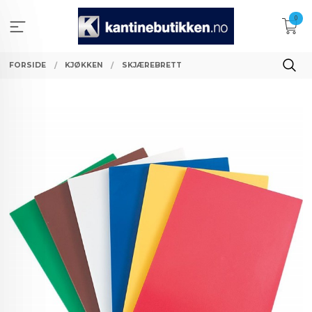
Gå
0
til
innholdet
FORSIDE
KJØKKEN
SKJÆREBRETT