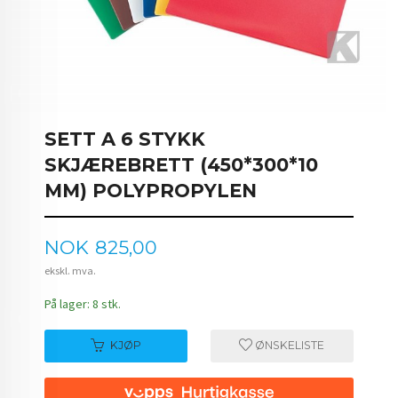
SETT A 6 STYKK
SKJÆREBRETT (450*300*10
MM) POLYPROPYLEN
Pris
NOK
825,00
ekskl. mva.
På lager: 8 stk.
KJØP
ØNSKELISTE