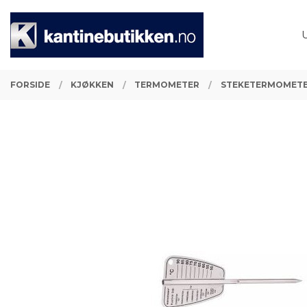
Gå
Lukk
PRODUKTER
til
innholdet
FORSIDE
KJØKKEN
TERMOMETER
STEKETERMOMETE