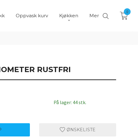
0
kk
Oppvask kurv
Kjøkken
Mer
OMETER RUSTFRI
På lager: 44 stk.
P
ØNSKELISTE