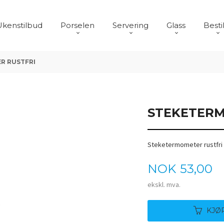
Ukenstilbud
Porselen
Servering
Glass
Besti
R RUSTFRI
STEKETERM
Steketermometer rustfri
Pris
NOK
53,00
ekskl. mva.
KJØ