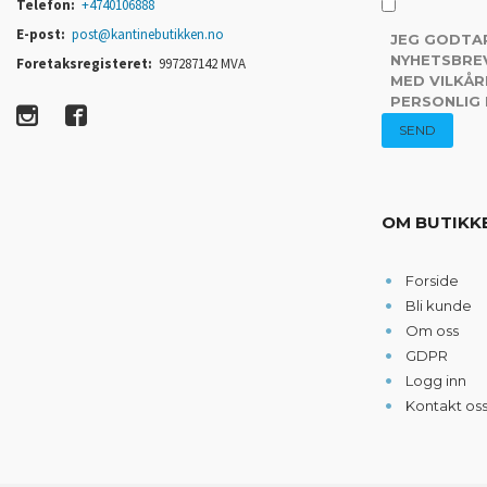
Telefon:
+4740106888
E-post:
post@kantinebutikken.no
JEG GODTA
NYHETSBREV
Foretaksregisteret:
997287142 MVA
MED VILKÅR
PERSONLIG
OM BUTIKK
Forside
Bli kunde
Om oss
GDPR
Logg inn
Kontakt os