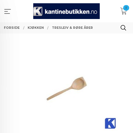
Gå
0
til
innholdet
FORSIDE
KJØKKEN
TRESLEIV & RØRE ÅRER