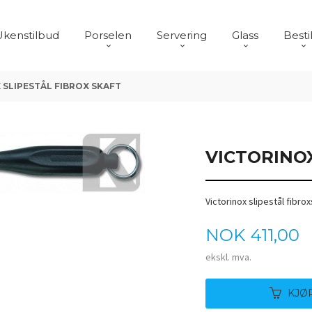
Ukenstilbud
Porselen
Servering
Glass
Besti
 SLIPESTÅL FIBROX SKAFT
VICTORINOX
Victorinox slipestål fibrox
Pris
NOK
411,00
ekskl. mva.
KJØ