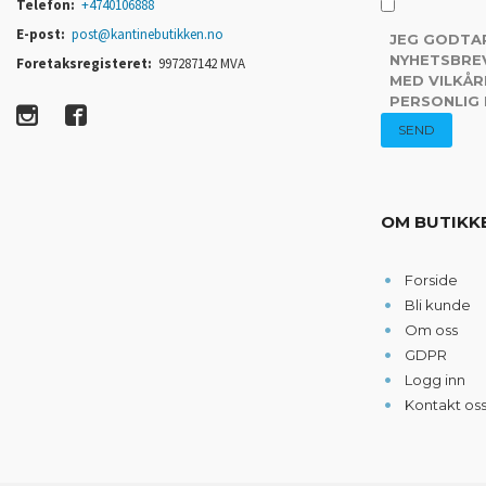
Telefon:
+4740106888
E-post:
post@kantinebutikken.no
JEG GODTA
NYHETSBREV
Foretaksregisteret:
997287142 MVA
MED VILKÅR
PERSONLIG
OM BUTIKK
Forside
Bli kunde
Om oss
GDPR
Logg inn
Kontakt os