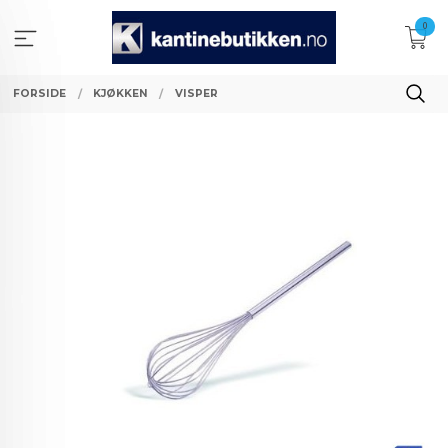
Gå
0
til
innholdet
FORSIDE
KJØKKEN
VISPER