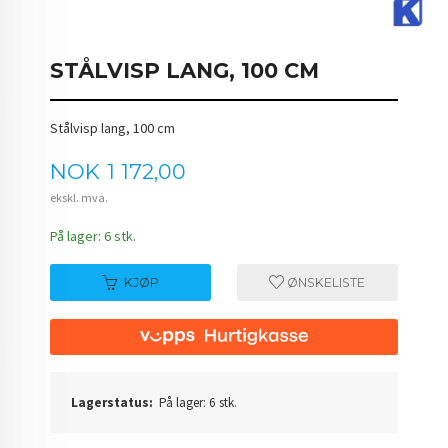
STÅLVISP LANG, 100 CM
Stålvisp lang, 100 cm
Pris
NOK
1 172,00
ekskl. mva.
På lager: 6 stk.
KJØP
ØNSKELISTE
Lagerstatus:
På lager: 6 stk.