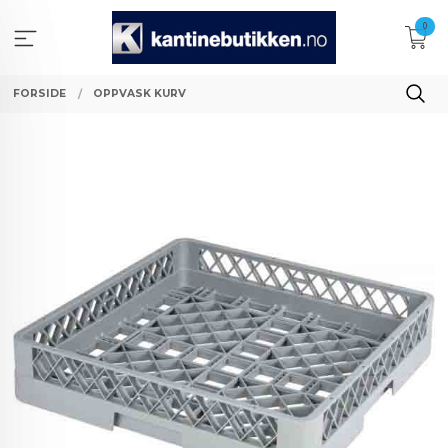
Gå
0
til
innholdet
FORSIDE
OPPVASK KURV