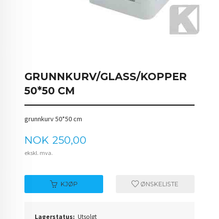
GRUNNKURV/GLASS/KOPPER
50*50 CM
grunnkurv 50*50 cm
Pris
NOK
250,00
ekskl. mva.
KJØP
ØNSKELISTE
Lagerstatus:
Utsolgt