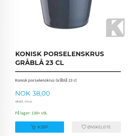
KONISK PORSELENSKRUS
GRÅBLÅ 23 CL
Konisk porselenskrus Gråblå 23 cl
Pris
NOK
38,00
ekskl. mva.
På lager: 100+ stk.
KJØP
ØNSKELISTE