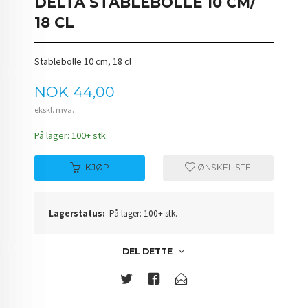
DELTA STABLEBOLLE 10 CM/
18 CL
Stablebolle 10 cm, 18 cl
Pris
NOK
44,00
ekskl. mva.
På lager: 100+ stk.
KJØP
ØNSKELISTE
Lagerstatus:
På lager: 100+ stk.
DEL DETTE