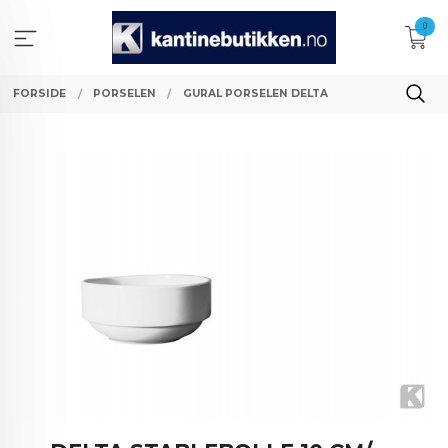
Gå
0
til
innholdet
FORSIDE
PORSELEN
GURAL PORSELEN DELTA