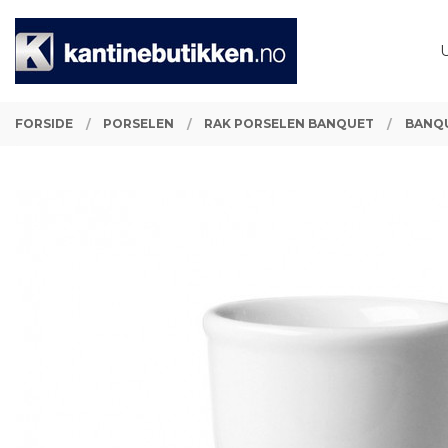
Gå
Lukk
PRODUKTER
til
innholdet
FORSIDE
PORSELEN
RAK PORSELEN BANQUET
BANQ