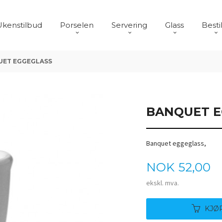
Ukenstilbud
Porselen
Servering
Glass
Besti
UET EGGEGLASS
BANQUET E
Banquet eggeglass,
Pris
NOK
52,00
ekskl. mva.
KJØ