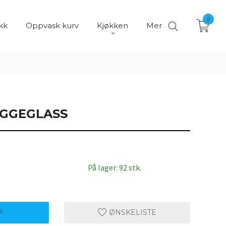
0
kk
Oppvask kurv
Kjøkken
Mer
GGEGLASS
På lager: 92 stk.
P
ØNSKELISTE