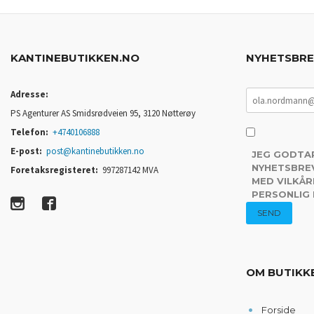
KANTINEBUTIKKEN.NO
NYHETSBR
Adresse:
PS Agenturer AS Smidsrødveien 95, 3120 Nøtterøy
Telefon:
+4740106888
E-post:
post@kantinebutikken.no
JEG GODTA
NYHETSBREV
Foretaksregisteret:
997287142 MVA
MED VILKÅR
PERSONLIG
OM BUTIKK
Forside