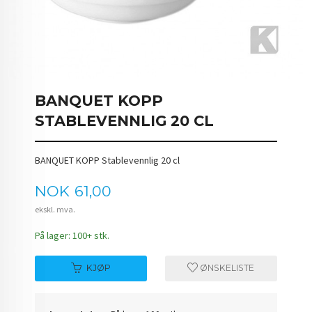
BANQUET KOPP
STABLEVENNLIG 20 CL
BANQUET KOPP Stablevennlig 20 cl
Pris
NOK
61,00
ekskl. mva.
På lager: 100+ stk.
KJØP
ØNSKELISTE