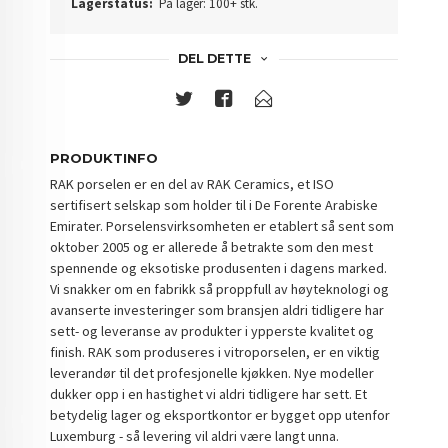
Lagerstatus:
På lager: 100+ stk.
DEL DETTE
PRODUKTINFO
RAK porselen er en del av RAK Ceramics, et ISO
sertifisert selskap som holder til i De Forente Arabiske
Emirater. Porselensvirksomheten er etablert så sent som
oktober 2005 og er allerede å betrakte som den mest
spennende og eksotiske produsenten i dagens marked.
Vi snakker om en fabrikk så proppfull av høyteknologi og
avanserte investeringer som bransjen aldri tidligere har
sett- og leveranse av produkter i ypperste kvalitet og
finish. RAK som produseres i vitroporselen, er en viktig
leverandør til det profesjonelle kjøkken. Nye modeller
dukker opp i en hastighet vi aldri tidligere har sett. Et
betydelig lager og eksportkontor er bygget opp utenfor
Luxemburg - så levering vil aldri være langt unna.