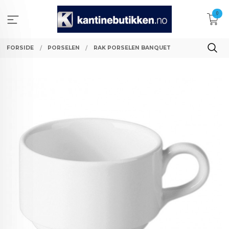
Gå
0
til
innholdet
FORSIDE
PORSELEN
RAK PORSELEN BANQUET