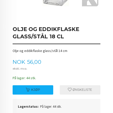
OLJE OG EDDIKFLASKE
GLASS/STÅL 18 CL
Olje og eddikflaske glass/stål 14 cm
Pris
NOK
56,00
ekskl. mva.
På lager: 44 stk.
KJØP
ØNSKELISTE
Lagerstatus:
På lager: 44 stk.