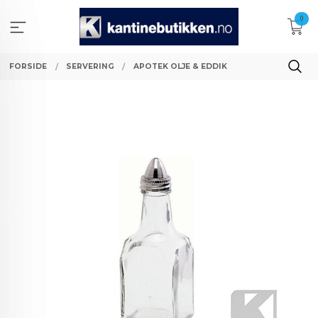
Gå
0
til
innholdet
FORSIDE
SERVERING
APOTEK OLJE & EDDIK