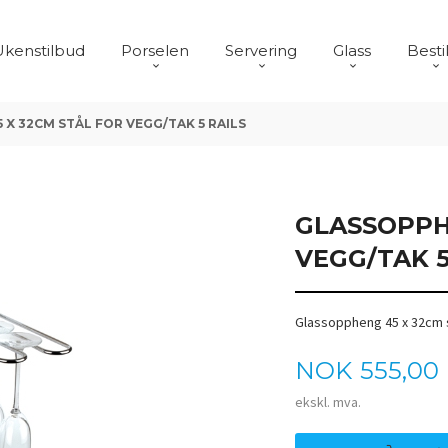
Ukenstilbud
Porselen
Servering
Glass
Besti
X 32CM STÅL FOR VEGG/TAK 5 RAILS
GLASSOPPH
VEGG/TAK 5
Glassoppheng 45 x 32cm st
Pris
NOK
555,00
ekskl. mva.