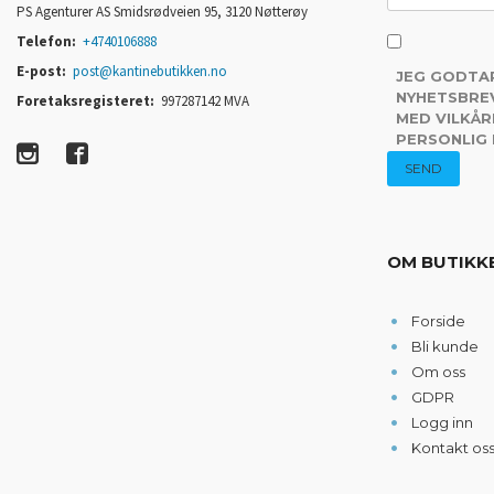
PS Agenturer AS Smidsrødveien 95, 3120 Nøtterøy
Telefon:
+4740106888
E-post:
post@kantinebutikken.no
JEG GODTA
NYHETSBREV
Foretaksregisteret:
997287142 MVA
MED VILKÅR
PERSONLIG
OM BUTIKK
Forside
Bli kunde
Om oss
GDPR
Logg inn
Kontakt os