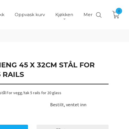
0
kk
Oppvask kurv
Kjøkken
Mer
ENG 45 X 32CM STÅL FOR
 RAILS
ål For vegg/tak 5 rails for 20 glass
Bestilt, ventet inn