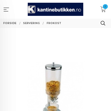
Gå
0
til
innholdet
FORSIDE
SERVERING
FROKOST