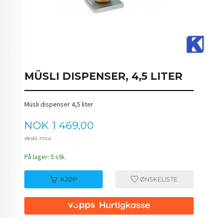
MÜSLI DISPENSER, 4,5 LITER
Müsli dispenser 4,5 liter
Pris
NOK
1 469,00
ekskl. mva.
På lager: 5 stk.
KJØP
ØNSKELISTE