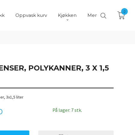
0
kk
Oppvask kurv
Kjøkken
Mer
ENSER, POLYKANNER, 3 X 1,5
r, 3x1,5 liter
På lager: 7 stk.
0