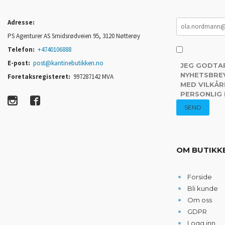
Adresse:
PS Agenturer AS Smidsrødveien 95, 3120 Nøtterøy
Telefon:
+4740106888
E-post:
post@kantinebutikken.no
JEG GODTA
NYHETSBREV
Foretaksregisteret:
997287142 MVA
MED VILKÅR
PERSONLIG
OM BUTIKK
Forside
Bli kunde
Om oss
GDPR
Logg inn