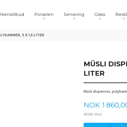
Ukenstilbud
Porselen
Servering
Glass
Besti
YKANNER, 3 X 1,5 LITER
MÜSLI DISP
LITER
Müsli dispenser, polykanne
Pris
NOK
1 860,0
ekskl. mva.