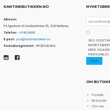
KANTINEBUTIKKEN.NO
NYHETSBR
Adresse:
PS Agenturer AS Smidsrødveien 95, 3120 Nøtterøy
Telefon:
+4740106888
E-post:
post@kantinebutikken.no
JEG GODTA
NYHETSBREV
Foretaksregisteret:
997287142 MVA
MED VILKÅR
PERSONLIG
OM BUTIKK
Forside
Bli kunde
Om oss