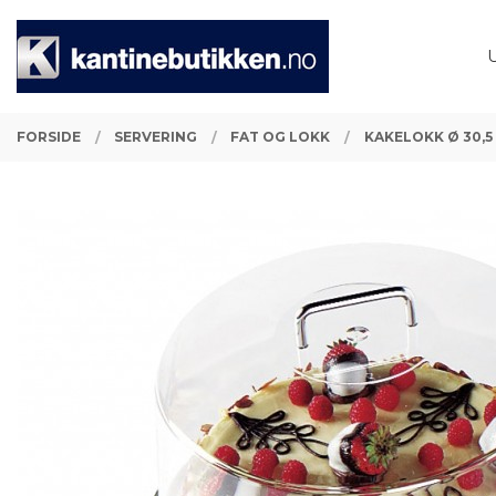
Gå
Lukk
PRODUKTER
til
innholdet
FORSIDE
SERVERING
FAT OG LOKK
KAKELOKK Ø 30,5 