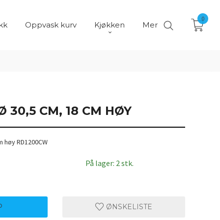
0
kk
Oppvask kurv
Kjøkken
Mer
 30,5 CM, 18 CM HØY
cm høy RD1200CW
På lager: 2 stk.
P
ØNSKELISTE