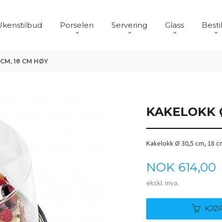
Ukenstilbud
Porselen
Servering
Glass
Besti
CM, 18 CM HØY
KAKELOKK Ø
Kakelokk Ø 30,5 cm, 18 
Pris
NOK
614,00
ekskl. mva.
KJØ