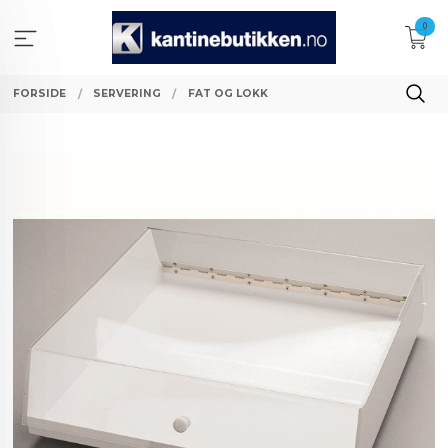
Gå
0
til
innholdet
FORSIDE
SERVERING
FAT OG LOKK