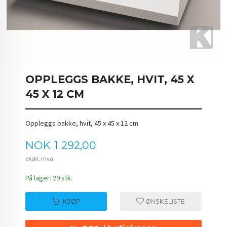
OPPLEGGS BAKKE, HVIT, 45 X
45 X 12 CM
Oppleggs bakke, hvit, 45 x 45 x 12 cm
Pris
NOK
1 292,00
ekskl. mva.
På lager: 29 stk.
KJØP
ØNSKELISTE