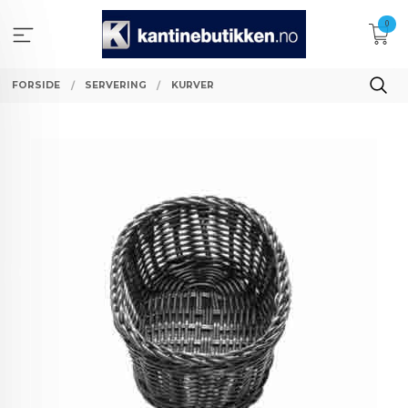
Gå
0
til
innholdet
FORSIDE
SERVERING
KURVER