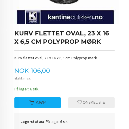
KURV FLETTET OVAL, 23 X 16
X 6,5 CM POLYPROP MØRK
Kurv flettet oval, 23 x 16 x 6,5 cm Polyprop mørk
Pris
NOK
106,00
ekskl. mva.
På lager: 6 stk.
KJØP
ØNSKELISTE
Lagerstatus:
På lager: 6 stk.