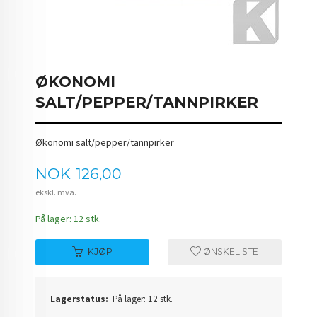
ØKONOMI
SALT/PEPPER/TANNPIRKER
Økonomi salt/pepper/tannpirker
Pris
NOK
126,00
ekskl. mva.
På lager: 12 stk.
KJØP
ØNSKELISTE
Lagerstatus:
På lager: 12 stk.