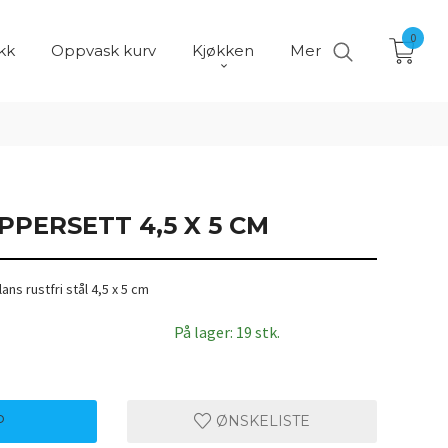
0
kk
Oppvask kurv
Kjøkken
Mer
PPERSETT 4,5 X 5 CM
ns rustfri stål 4,5 x 5 cm
På lager: 19 stk.
P
ØNSKELISTE