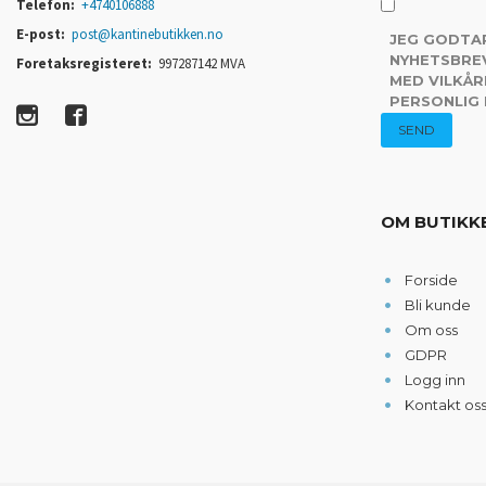
Telefon:
+4740106888
E-post:
post@kantinebutikken.no
JEG GODTA
NYHETSBREV
Foretaksregisteret:
997287142 MVA
MED VILKÅR
PERSONLIG
OM BUTIKK
Forside
Bli kunde
Om oss
GDPR
Logg inn
Kontakt os