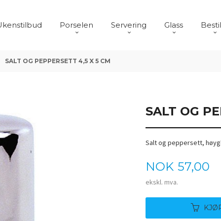
Ukenstilbud
Porselen
Servering
Glass
Besti
SALT OG PEPPERSETT 4,5 X 5 CM
SALT OG PE
Salt og peppersett, høygla
Pris
NOK
57,00
ekskl. mva.
KJØ