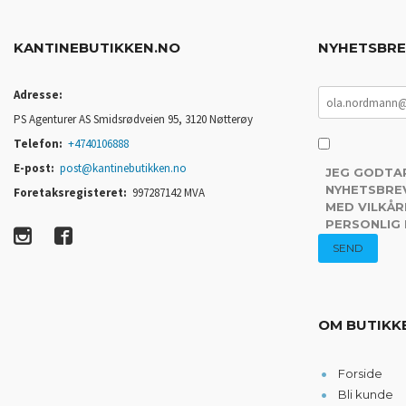
KANTINEBUTIKKEN.NO
NYHETSBR
Adresse:
PS Agenturer AS Smidsrødveien 95, 3120 Nøtterøy
Telefon:
+4740106888
E-post:
post@kantinebutikken.no
JEG GODTA
NYHETSBREV
Foretaksregisteret:
997287142 MVA
MED VILKÅR
PERSONLIG
OM BUTIKK
Forside
Bli kunde