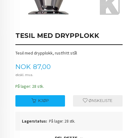
TESIL MED DRYPPLOKK
Tesil med drypplokk, rustfritt stål
Pris
NOK
87,00
ekskl. mva.
På lager: 28 stk.
KJØP
ØNSKELISTE
Lagerstatus:
På lager: 28 stk.