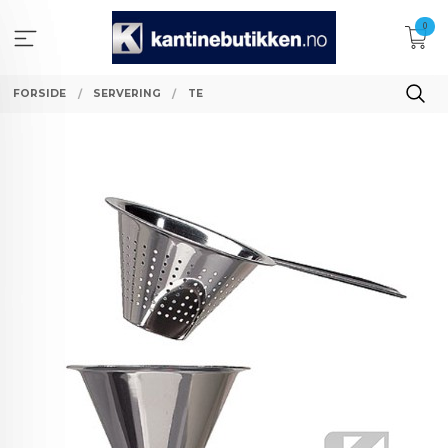
Gå
0
til
innholdet
FORSIDE
SERVERING
TE