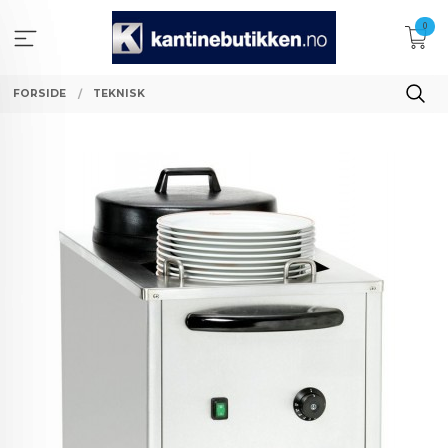
Gå
0
til
innholdet
FORSIDE
TEKNISK