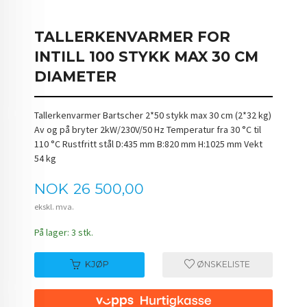
TALLERKENVARMER FOR
INTILL 100 STYKK MAX 30 CM
DIAMETER
Tallerkenvarmer Bartscher 2*50 stykk max 30 cm (2*32 kg)
Av og på bryter 2kW/230V/50 Hz Temperatur fra 30 °C til
110 °C Rustfritt stål D:435 mm B:820 mm H:1025 mm Vekt
54 kg
Pris
NOK
26 500,00
ekskl. mva.
På lager: 3 stk.
KJØP
ØNSKELISTE