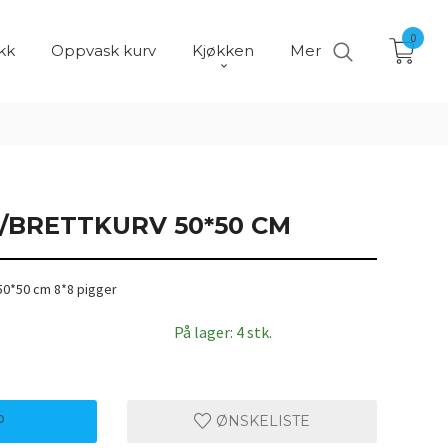
0
kk
Oppvask kurv
Kjøkken
Mer
/BRETTKURV 50*50 CM
 50*50 cm 8*8 pigger
På lager: 4 stk.
P
ØNSKELISTE