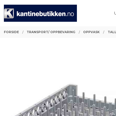
Gå
Lukk
PRODUKTER
til
innholdet
FORSIDE
TRANSPORT/ OPPBEVARING
OPPVASK
TAL