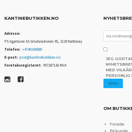
KANTINEBUTIKKEN.NO
NYHETSBR
Adresse:
PS Agenturer AS Smidsrødveien 95, 3120 Nøtterøy
Telefon:
+4740106888
E-post:
post@kantinebutikken.no
JEG GODTA
NYHETSBREV
Foretaksregisteret:
997287142 MVA
MED VILKÅR
PERSONLIG
OM BUTIKK
Forside
Bli kunde