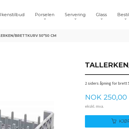
Ukenstilbud
Porselen
Servering
Glass
Besti
LERKEN/BRETTKURV 50*50 CM
TALLERKEN
2 siders åpning for brett
Pris
NOK
250,00
ekskl. mva.
KJØ